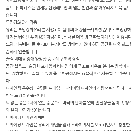
자연스럽게 어울리는 베이직한 컬러로, 현관인테리어 에 고급스러움을 더해
줍니다. 특히 수원 인계동 삼성래미안 의 넓은 현관과 잘 어우러져 더욱 돋
습니다.
투명강화유리 적용
유리는 투명강화유리 를 사용하여 실내의 채광을 극대화했습니다. 투명강화
유리는 뛰어난 투과성을 자랑하며, 실내를 더욱 밝고 따뜻하게 만들어줍니다
또한, 외부에서 들여다보이는 시야를 방해하지 않아 현관 공간을 더욱 넓고 
끔하게 연출합니다.
슬림 비대칭 양개 양방향 중문의 구조적 장점
공간 활용도 : 슬림한 프레임과 비대칭 양개 구조로 좌우로 열리는 방식이 아
닌, 양방향으로 열릴 수 있어 좁은 현관에서도 효율적으로 사용할 수 있습니
다.
디자인적 우수성 : 슬림한 프레임과 디바이딩 디자인의 조합으로 모던하고 
련된 느낌을 연출합니다.
턱 없는 중문 : 턱이 없는 중문으로 바닥의 단차를 없애 안전성을 높이고, 청
와 유지 관리가 용이합니다.
디바이딩 디자인의 매력
디바이딩 디자인은 유리에 패턴을 입혀 프라이버시를 보호하면서도 충분한