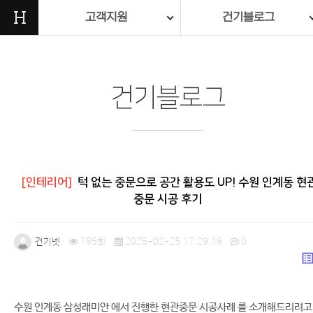
H
고객지원
건기블로그
건기블로그
[인테리어]
턱 없는 중문으로 공간 활용도 UP! 수원 인계동 현
중문 시공 후기
건기넷
795회
2025-02-25 17:29:19
0
list_a
본문
수원 인계동 삼성래미안 에서 진행한 현관중문 시공사례 를 소개해드리려고